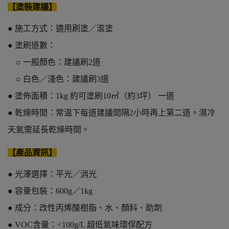
【塗裝建議】
● 施工方式：適用刷塗／滾塗
● 塗刷道數：
○ 一般顏色：建議刷2道
○ 白色／淺色：建議刷3道
● 塗佈面積：1kg 約可塗刷10㎡（約3坪） 一道
● 乾燥時間：常溫下每道建議間隔2小時再上第二道。濕冷
天氣需延長乾燥時間。
【產品資訊】
● 光澤選擇：平光／消光
● 容量包裝：600g／1kg
● 成分：改性丙烯酸樹脂、水、顏料、助劑
● VOC含量：<100g/L 超低氣味環保配方