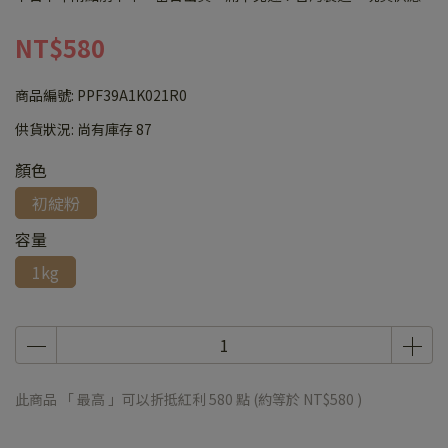
NT$580
商品編號:
PPF39A1K021R0
供貨狀況:
尚有庫存 87
顏色
初綻粉
容量
1kg
此商品 「 最高 」可以折抵紅利
580
點 (約等於
NT$580
)