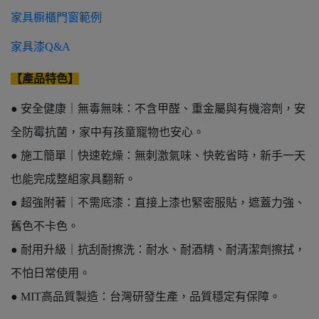
家具櫉櫃門窗範例
家具漆Q&A
【產品特色】
● 安全健康｜無毒無味：不含甲醛、重金屬與有機溶劑，安
全防霉抗菌，家中有孩童寵物也安心。
● 施工簡單｜快速乾燥：無刺激氣味、快乾省時，新手一天
也能完成整組家具翻新。
● 超強附著｜不需底漆：直接上漆也緊密服貼，遮蓋力強、
舊色不卡色。
● 耐用升級｜抗刮耐擦洗：耐水、耐酒精、耐清潔劑擦拭，
不怕日常使用。
● MIT高品質製造：台灣研發生產，品質穩定有保障。