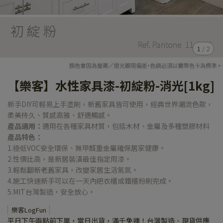
1
/
2
【樂客】水性家具漆-初綻粉-消光[1kg]
新手DIY可輕易上手塗刷，新舊家具皆可使用，經典世界潮流色款，
柔美持久、質感高雅、舒適觸感。
產品適用：
適用在各種家具材質，包括木材、金屬及多種塑膠材料
產品特色：
1.極低VOC安全環保、無甲醛重金屬確保居家健康。
2.性價比高，是新居裝潢最佳指定用漆。
3.輕鬆翻新老舊家具，改變家居生活氣氛。
4.施工快速新手可以在一天內把衣櫃或鐵櫃粉刷完成。
5.MIT台灣製造，安全放心。
樂客LogFun
平日下午兩點前下單，當日出貨，滿千免運！台灣製造．現貨供應