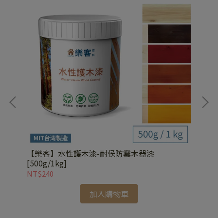
器
【樂客】水性護木漆-耐侯防霉木器漆
【
[500g/1kg]
精[
NT$240
NT
加入購物車