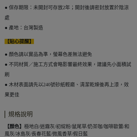
● 保存期限：未開封可存放2年；開封後請密封放置於陰涼
處
● 產地：台灣製造
【貼心提醒】
● 顏色請以實品為準，螢幕色差無法避免
● 不同材質／施工方式會略影響最終效果，建議先小面積試
刷
● 木材表面請先以240號砂紙輕磨、清潔乾燥後再上漆，效
果更佳
規格說明
【顏色】
極地白/迷霧灰/初綻粉/鼠尾草/奶茶咖/咖啡歐蕾/和
風灰/冰島灰/長春花藍/微風香草/假日藍