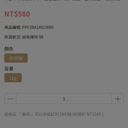
NT$580
商品編號:
PPF39A1K019R0
供貨狀況:
尚有庫存 98
顏色
奶茶咖
容量
1kg
此商品 「 最高 」可以折抵紅利
580
點 (約等於
NT$580
)