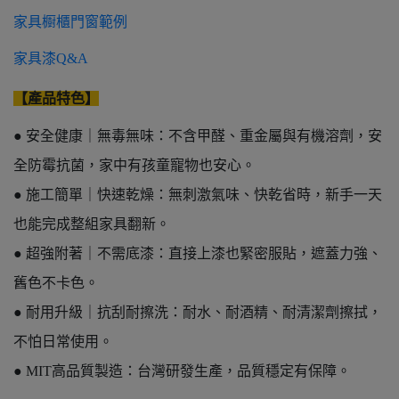
家具櫉櫃門窗範例
家具漆Q&A
【產品特色】
● 安全健康｜無毒無味：不含甲醛、重金屬與有機溶劑，安
全防霉抗菌，家中有孩童寵物也安心。
● 施工簡單｜快速乾燥：無刺激氣味、快乾省時，新手一天
也能完成整組家具翻新。
● 超強附著｜不需底漆：直接上漆也緊密服貼，遮蓋力強、
舊色不卡色。
● 耐用升級｜抗刮耐擦洗：耐水、耐酒精、耐清潔劑擦拭，
不怕日常使用。
● MIT高品質製造：台灣研發生產，品質穩定有保障。