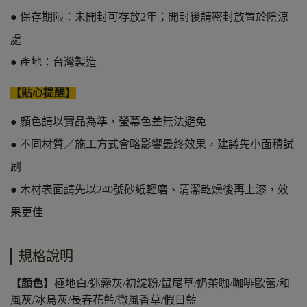
● 保存期限：未開封可存放2年；開封後請密封放置於陰涼
處
● 產地：台灣製造
【貼心提醒】
● 顏色請以實品為準，螢幕色差無法避免
● 不同材質／施工方式會略影響最終效果，建議先小面積試
刷
● 木材表面請先以240號砂紙輕磨、清潔乾燥後再上漆，效
果更佳
規格說明
【顏色】
極地白/迷霧灰/初綻粉/鼠尾草/奶茶咖/咖啡歐蕾/和
風灰/冰島灰/長春花藍/微風香草/假日藍