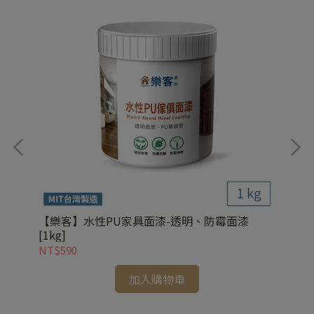
【樂客】水性PU家具面漆-透明、防霉面漆
【樂
[1kg]
NT$590
NT
加入購物車