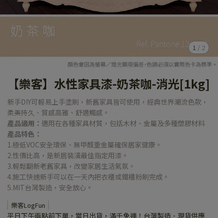
1
/
2
【樂客】水性家具漆-奶茶咖-消光[1kg]
新手DIY可輕易上手塗刷，新舊家具皆可使用，經典世界潮流色款，
柔美持久、質感高雅、舒適觸感。
產品適用：
適用在各種家具材質，包括木材、金屬及多種塑膠材料
產品特色：
1.極低VOC安全環保、無甲醛重金屬確保居家健康。
2.性價比高，是新居裝潢最佳指定用漆。
3.輕鬆翻新老舊家具，改變家居生活氣氛。
4.施工快速新手可以在一天內把衣櫃或鐵櫃粉刷完成。
5.MIT台灣製造，安全放心。
樂客LogFun
平日下午兩點前下單，當日出貨，滿千免運！台灣製造．現貨供應