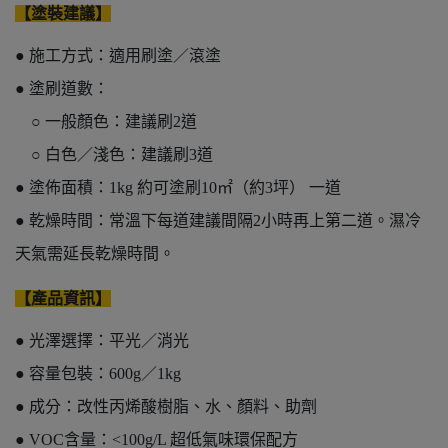
【塗裝建議】
● 施工方式：適用刷塗／滾塗
● 塗刷道數：
○ 一般顏色：建議刷2道
○ 白色／淺色：建議刷3道
● 塗佈面積：1kg 約可塗刷10㎡（約3坪） 一道
● 乾燥時間：常溫下每道建議間隔2小時再上第二道。濕冷
天氣需延長乾燥時間。
【產品資訊】
● 光澤選擇：平光／消光
● 容量包裝：600g／1kg
● 成分：改性丙烯酸樹脂、水、顏料、助劑
● VOC含量：<100g/L 超低氣味環保配方