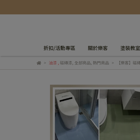
折扣/活動專區
關於樂客
塗裝教
油漆
,
磁磚漆
,
全部商品
,
熱門商品
【樂客】磁磚