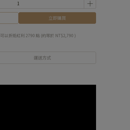
立即購買
 」可以折抵紅利
2790
點 (約等於
NT$2,790
)
運送方式