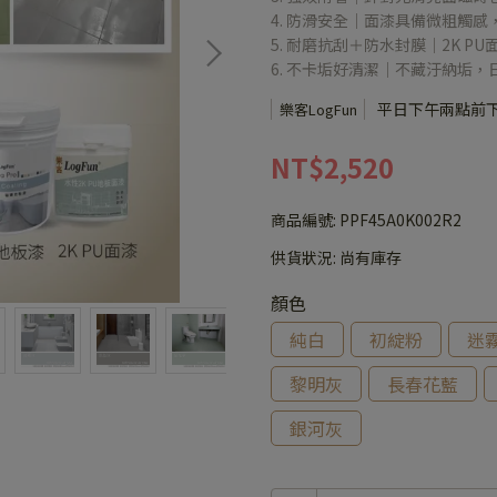
4. 防滑安全｜面漆具備微粗觸
5. 耐磨抗刮＋防水封膜｜2K 
6. 不卡垢好清潔｜不藏汙納垢
平日下午兩點前
樂客LogFun
NT$2,520
商品編號:
PPF45A0K002R2
供貨狀況:
尚有庫存
顏色
純白
初綻粉
迷
黎明灰
長春花藍
銀河灰