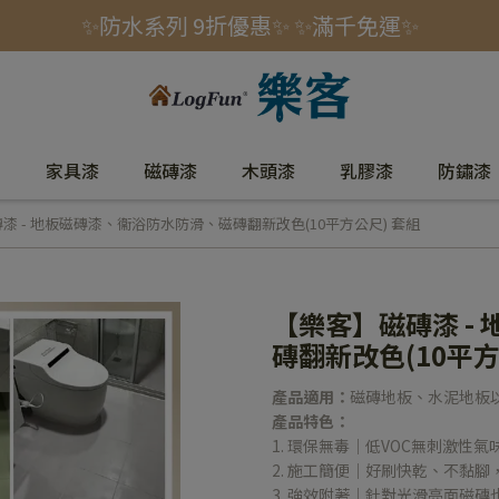
✨防水系列 9折優惠✨ ✨滿千免運✨
室
家具漆
磁磚漆
木頭漆
乳膠漆
防鏽漆
漆 - 地板磁磚漆、衞浴防水防滑、磁磚翻新改色(10平方公尺) 套組
【樂客】磁磚漆 -
磚翻新改色(10平方
產品適用：
磁磚地板、水泥地板
產品特色：
1. 環保無毒｜低VOC無刺激性
2. 施工簡便｜好刷快乾、不黏
3. 強效附著｜針對光滑亮面磁