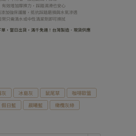
感，有效增加摩擦力，踩踏濕滑也安心
PU面漆加強保護層，抵抗踩踏磨損與水氣滲透
，日常只需清水或中性清潔劑即可擦拭
下單，當日出貨，滿千免運！台灣製造．現貨供應
霧灰
冰島灰
鼠尾草
咖啡歐蕾
假日藍
晨曦藍
橄欖灰綠