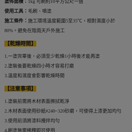
塗佈面積：
1kg 可刷約10平方公尺一道
使用工具：
毛刷、噴塗
施工條件：
施工環境溫度範圍5至35℃，相對濕度小於
80%。避免在陰雨天戶外施工
【乾燥時間】
1.一塗完畢後，必須至少乾燥1小時後才能再塗
2.塗裝後要乾燥四小時才容易打磨
3.溫度和濕度會影響乾燥時間
【注意事項】
1.塗裝前需將木材表面擦拭乾淨
2.木材表面使用砂紙#240~320砂磨，可使得上漆更加均勻
3.使用前須將漆料攪拌均勻
4.刷塗無需稀釋即可使用