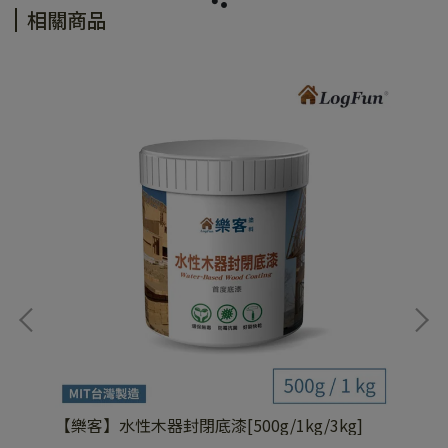
相關商品
亮
【樂客】水性木器封閉底漆[500g/1kg/3kg]
【
[50