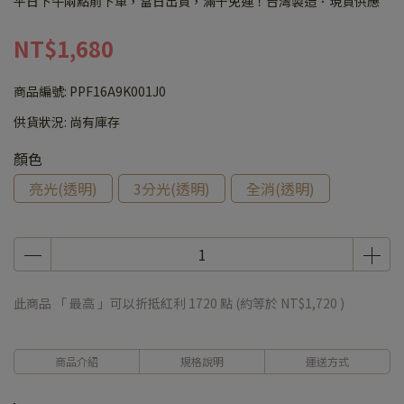
平日下午兩點前下單，當日出貨，滿千免運！台灣製造．現貨供應
NT$1,680
商品編號:
PPF16A9K001J0
供貨狀況:
尚有庫存
顏色
亮光(透明)
3分光(透明)
全消(透明)
此商品 「 最高 」可以折抵紅利
1720
點 (約等於
NT$1,720
)
商品介紹
規格說明
運送方式