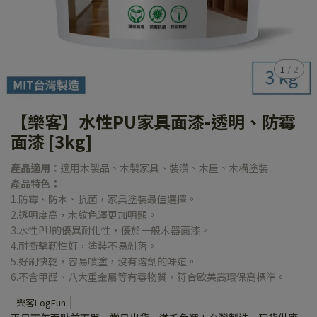
1
/
2
【樂客】水性PU家具面漆-透明、防霉
面漆 [3kg]
產品適用：
適用木製品、木製家具、裝潢、木屋、木構塗裝
產品特色：
1.防霉、防水、抗菌，家具塗裝最佳選擇。
2.透明度高，木紋色澤更加明顯。
3.水性PU的優異耐化性，優於一般木器面漆。
4.耐衝擊靭性好，塗裝不易剝落。
5.好刷快乾，容易噴塗，沒有溶劑的味道。
6.不含甲醛、八大重金屬等有毒物質，符合歐美高環保高標準。
樂客LogFun