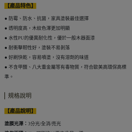
【產品特色】
● 防霉、防水、抗菌，家具塗裝最佳選擇
● 透明度高，木紋色澤更加明顯
● 水性PU的優異耐化性，優於一般木器面漆
● 耐衝擊靭性好，塗裝不易剝落
● 好刷快乾，容易噴塗，沒有溶劑的味道
● 不含甲醛、八大重金屬等有毒物質，符合歐美高環保高標
準。
規格說明
【產品說明】
塗膜光澤：
3分光/全消/亮光