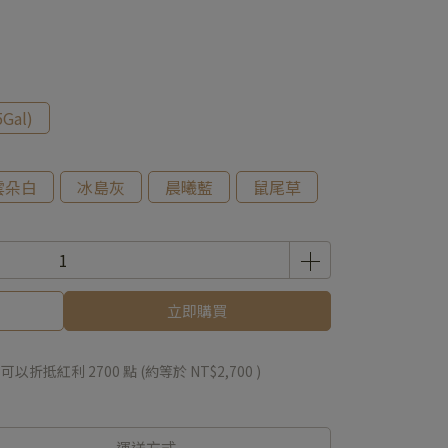
Gal)
雲朵白
冰島灰
晨曦藍
鼠尾草
立即購買
 」可以折抵紅利
2700
點 (約等於
NT$2,700
)
運送方式