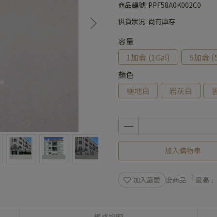
商品編號:
PPF58A0K002C0
供貨狀況:
尚有庫存
容量
1加侖 (1Gal)
5加侖 (5
顏色
極地白
岩灰白
加入購物車
加入最愛
此商品 「 最高
規格說明