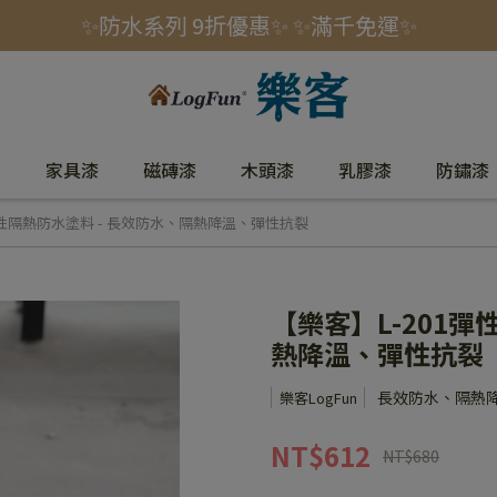
✨防水系列 9折優惠✨ ✨滿千免運✨
室
家具漆
磁磚漆
木頭漆
乳膠漆
防鏽漆
彈性隔熱防水塗料 - 長效防水、隔熱降溫、彈性抗裂
【樂客】L-201彈
熱降溫、彈性抗裂
長效防水、隔熱
樂客LogFun
NT$612
NT$680