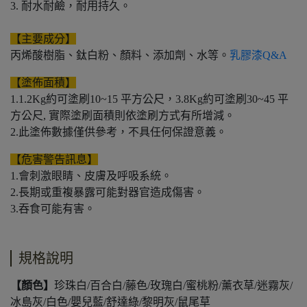
3. 耐水耐鹼，耐用持久。
【主要成分】
丙烯酸樹脂、鈦白粉、顏料、添加劑、水等。
乳膠漆Q&A
【塗佈面積】
1.1.2Kg約可塗刷10~15 平方公尺，3.8Kg約可塗刷30~45 平
方公尺, 實際塗刷面積則依塗刷方式有所增減。
2.此塗佈數據僅供參考，不具任何保證意義。
【危害警告訊息】
1.會刺激眼睛、皮膚及呼吸系統。
2.長期或重複暴露可能對器官造成傷害。
3.吞食可能有害。
規格說明
【顏色】
珍珠白/百合白/藤色/玫瑰白/蜜桃粉/薰衣草/迷霧灰/
冰島灰/白色/嬰兒藍/舒達綠/黎明灰/鼠尾草