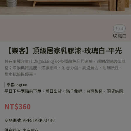
1
/
4
【樂客】頂級居家乳膠漆-玫瑰白-平光
共有兩種容量(1.2kg&3.8kg)及多種顏色任您選擇，瞬間改變居家風
格；漆膜典雅亮麗、漆膜細緻、附著力強、高遮蓋力、耐刷洗性、
耐水抗鹼性優異。
樂客LogFun
平日下午兩點前下單，當日出貨，滿千免運！台灣製造．現貨供應
NT$360
商品編號:
PPF51A3K037B0
供貨狀況:
尚有庫存