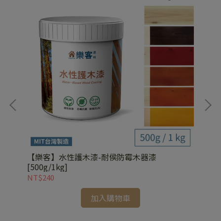
耐酒
【樂客】水性護木漆-耐侯防霉木器漆
【
[500g/1kg]
[1k
NT$240
NT
加入購物車