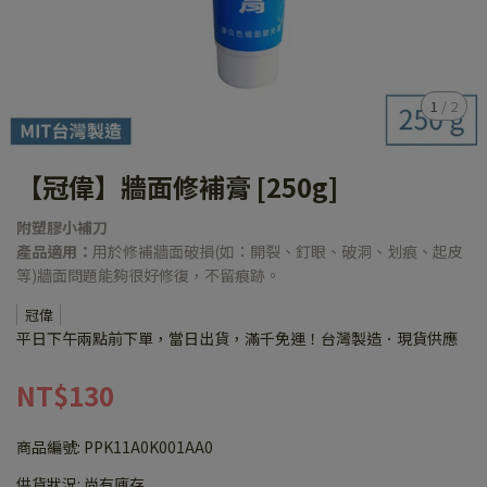
1
/
2
【冠偉】牆面修補膏 [250g]
附塑膠小補刀
產品適用：
用於修補牆面破損(如：開裂、釘眼、破洞、划痕、起皮
等)牆面問題能夠很好修復，不留痕跡。
冠偉
平日下午兩點前下單，當日出貨，滿千免運！台灣製造．現貨供應
NT$130
商品編號:
PPK11A0K001AA0
供貨狀況:
尚有庫存