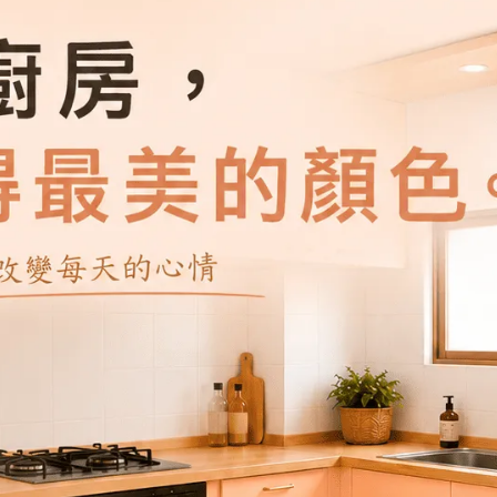
加入購物車
加入最愛
此商品 「 最高
規格說明
合漆】全系列 19 色總覽
】
色的陰沉與憂鬱感，反而呈現出如同晨霧般的透亮視覺。這款極
面腰板，營造出乾淨、明亮且無壓力的現代氛圍。