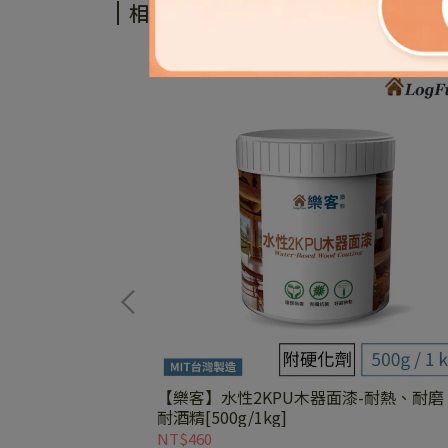
相關商品
牆壁漆、油漆、水
【樂客】水性2KPU木器面漆-耐熱、耐磨
耐酒精[500g/1kg]
NT$460