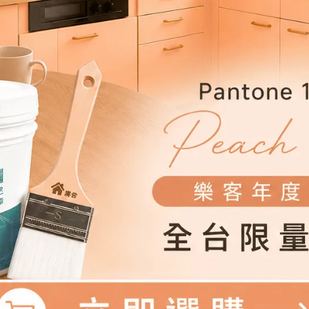
極地白/奶茶咖/初綻粉/銀河灰/假日藍/迷霧灰/鼠尾草/冰島灰