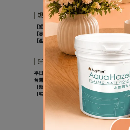
規格說明
【顏色】
長春花藍/和風灰/微風香草/咖啡歐蕾/
【容量】
600g/1kg
【產地】
台灣
運送方式
平日下午兩點前下單，當日出貨，滿千免運！
台灣製造．現貨供應
【超商取貨】
7-11、全家便利商店
【宅配運送】
宅配通