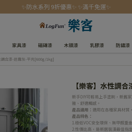
✨防水系列 9折優惠✨ ✨滿千免運✨
室
家具漆
磁磚漆
木頭漆
乳膠漆
防鏽漆
合漆-迷霧灰-平光[600g/1kg]
【樂客】水性調合漆-
新手DIY可輕易上手塗刷，新舊
雅、舒適觸感。
產品適用：
適用在各種家具材質
產品特色：
1.極低VOC安全環保、無甲醛重
2.性價比高，是新居裝潢最佳指