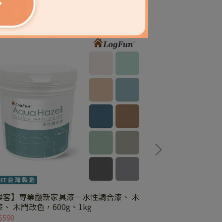
樂客】專業翻新家具漆－水性調合漆、 木
【樂客】全效乳
、 木門改色，600g、1kg
性漆[1.2kg]
$590
NT$360