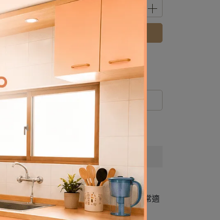
立即購買
 」可以折抵紅利
590
點 (約等於
NT$590
)
運送方式
淺色的水性調合漆能有效提升空間亮度，非常適