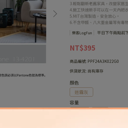
3.輕鬆翻新老舊家具，改變家居
4.施工快速新手可以在一天內把
5.MIT台灣製造，安全放心。
6.不含甲醛、八大重金屬等有毒
平日下午兩點前
樂客LogFun
NT$395
商品編號:
PPF24A3K022G0
供貨狀況:
尚有庫存
顏色
迷霧灰
容量
600g
1kg