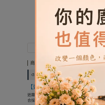
商品介紹
商品介紹
🎨 想要比較其他顏色？
點此查看【樂客水性調
【迷霧灰｜輕盈透亮的極淺灰
迷霧灰是灰色系列中最輕盈的色調，擺脫了灰
合採光較弱的房間。推薦用於大面積衣櫃或牆