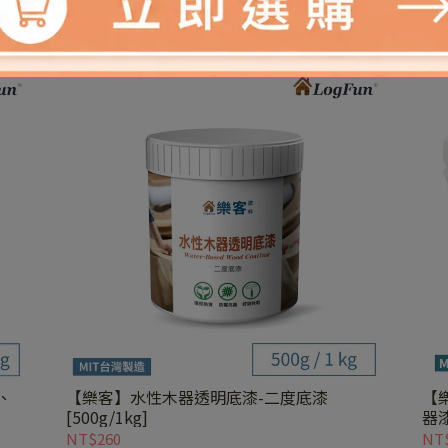
、
【樂客】水性木器透明底漆-二度底漆
【
[500g/1kg]
器漆
NT$260
NT