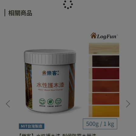
相關商品
器
【樂客】水性護木漆-耐侯防霉木器漆
【