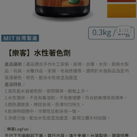
1
/
11
【樂客】水性著色劑
產品適用：
產品適合手作木工家俱、桌椅、衣櫃、木架、廚房木製
品、玩具、木雕作品、家俱、地板修繕等，適用於木器製品及室內
裝潢著色、修色，配合水性底塗及面塗
產品特色：
1.高性能木器著色劑，使用簡單，輕鬆上手。
2.水性環保，不含有毒溶劑，不危害健康。符合歐美環保高標準。
3.顏色濃度高，擦拭容易，色澤均勻持久。
4.乾燥時間適中，作業性比較容易一致。
5.滲透力強，配合水性底塗及面塗，展現立體木材紋路。
樂客LogFun
平日下午兩點前下單，當日出貨，滿千免運！台灣製造．現貨供應