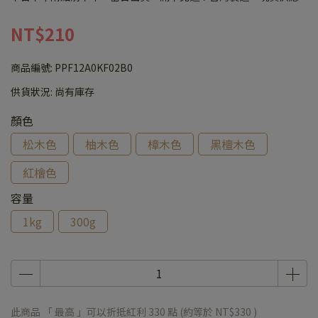
NT$210
商品編號:
PPF12A0KF02B0
供貨狀況:
尚有庫存
顏色
松木色
柚木色
樟木色
黑檀木色
紅檜色
容量
1kg
300g
此商品 「 最高 」可以折抵紅利
330
點 (約等於
NT$330
)