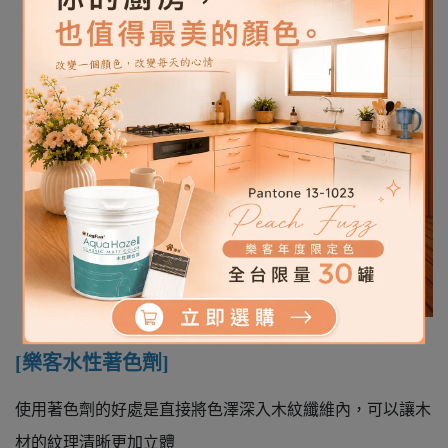
[樂客水性著色劑]
使用著色劑的好處是直接將色澤深入木紋纖維內，可以讓木
材的紋理清晰更加立體