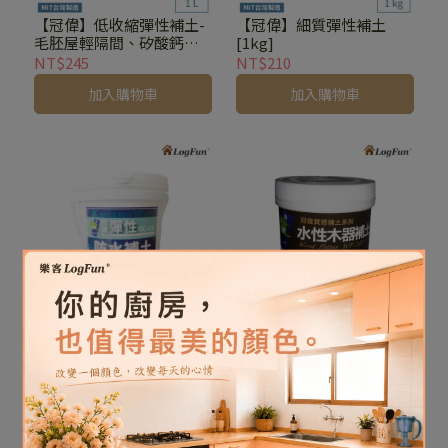
【冠偉】低收縮彈性補土-
【冠偉】細質彈性補土
毛胚屋輕隔間、矽酸鈣板
[1kg]
縫隙、填封膠 [1L]
NT$245
NT$210
加入購物車
加入購物車
【冠偉】 彈性防水補土
【冠偉】水性木器補土
[1kg]
[230g]
NT$290
NT$195
加入購物車
加入購物車