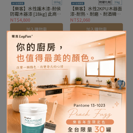
【樂客】水性護木漆-耐侯
【樂客】水性2KPU木器面
防霉木器漆 [18kg] 此商品
漆-耐熱、耐磨、耐酒精
恕無法退貨
[3kg]
NT$4,800
NT$2,060
加入購物車
加入購物車
【樂客】水性PU木地板漆
【樂客】水性PU家具面漆-
-木地板漆、居家地板
透明、防霉面漆 [3kg]
漆 [3kg]
NT$1,320
NT$1,680
加入購物車
加入購物車