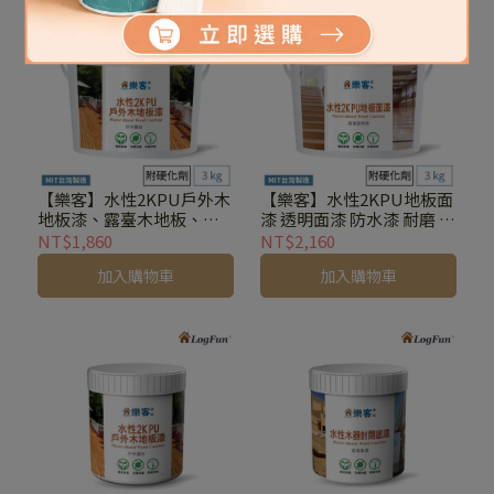
【樂客】水性2KPU戶外木
【樂客】水性2KPU地板面
地板漆、露臺木地板、木
漆 透明面漆 防水漆 耐磨 耐
棧道專用 [3kg]
酒精 [3kg]
NT$1,860
NT$2,160
加入購物車
加入購物車