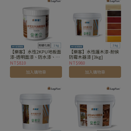
【樂客】水性2KPU地板面
【樂客】水性護木漆-耐侯
漆-透明面漆、防水漆、耐
防霉木器漆 [3kg]
磨、耐酒精[1kg]
NT$810
NT$980
加入購物車
加入購物車