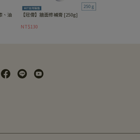
漆、油
【冠偉】牆面修補膏 [250g]
NT$130