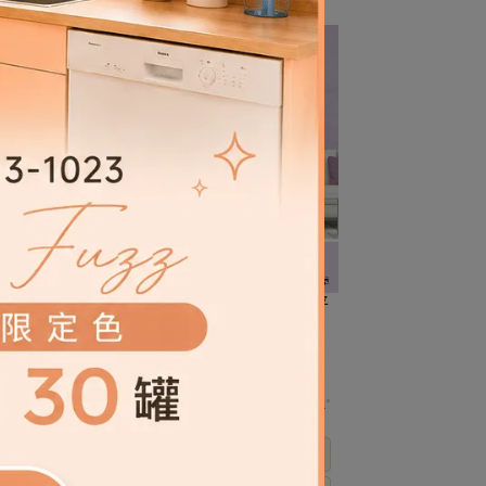
-平光
【樂客】頂級居家乳膠漆-薰衣草-平
光
NT$360