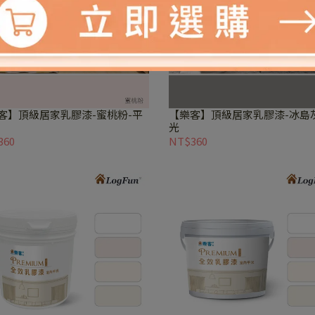
客】頂級居家乳膠漆-蜜桃粉-平
【樂客】頂級居家乳膠漆-冰島
光
360
NT$360