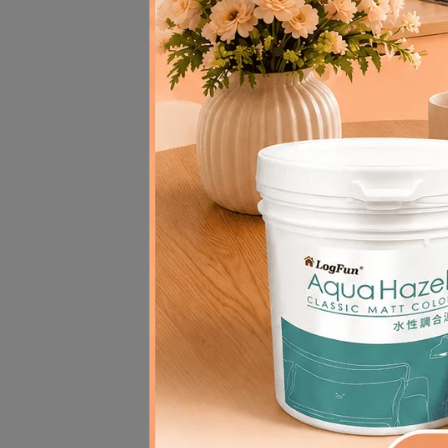
【樂
光
NT$