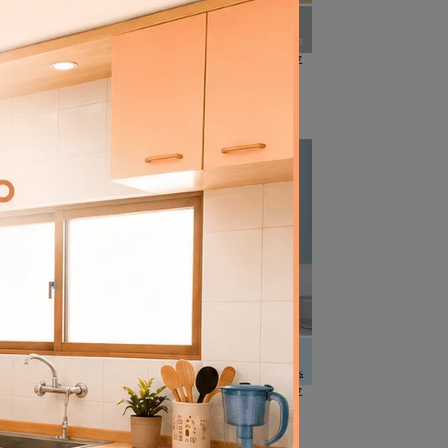
白-平
【樂客】頂級居家乳膠漆-迷霧灰-平
光
NT$360
綠-平
【樂客】頂級居家乳膠漆-嬰兒藍-平
光
NT$360