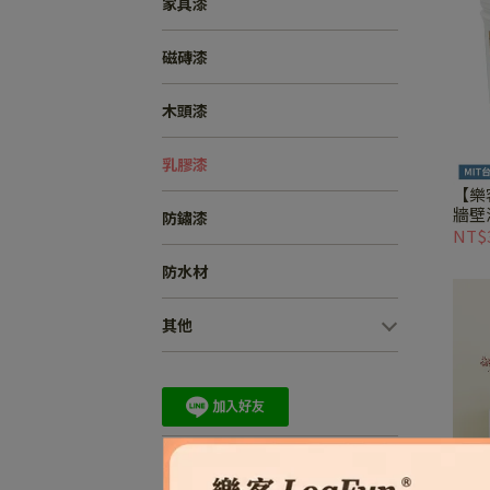
家具漆
磁磚漆
木頭漆
乳膠漆
【樂
牆壁
防鏽漆
NT$
防水材
其他