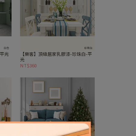
-平光
【樂客】頂級居家乳膠漆-珍珠白-平
光
NT$360