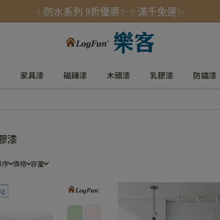
✨防水系列 9折優惠✨ ✨滿千免運✨
室
家具漆
磁磚漆
木頭漆
乳膠漆
防鏽漆
膠漆
排序
價格
容量