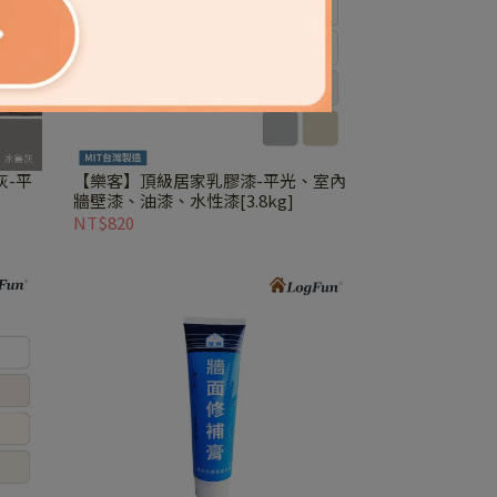
灰-平
【樂客】頂級居家乳膠漆-平光、室內
牆壁漆、油漆、水性漆[3.8kg]
NT$820