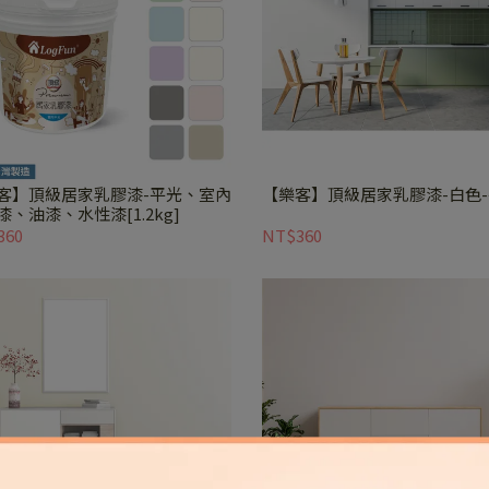
客】頂級居家乳膠漆-平光、室內
【樂客】頂級居家乳膠漆-白色
漆、油漆、水性漆[1.2kg]
360
NT$360