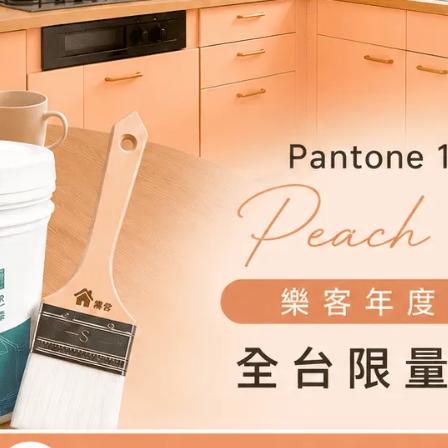
客】頂級居家乳膠漆-黎明灰-平
【樂客】頂級居家乳膠漆-藤色
360
NT$360