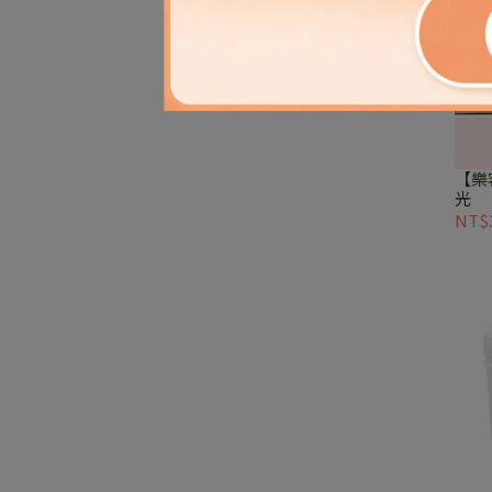
【樂
光
NT$